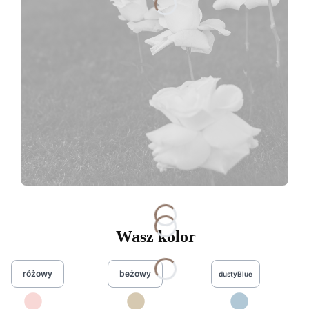
Wasz kolor
różowy
beżowy
dustyBlue