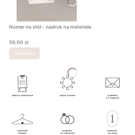
Numer na stół - nadruk na materiale
Cena
59,00 zł
Do koszyka