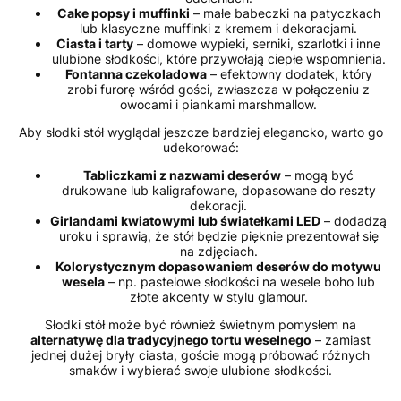
Cake popsy i muffinki
– małe babeczki na patyczkach
lub klasyczne muffinki z kremem i dekoracjami.
Ciasta i tarty
– domowe wypieki, serniki, szarlotki i inne
ulubione słodkości, które przywołają ciepłe wspomnienia.
Fontanna czekoladowa
– efektowny dodatek, który
zrobi furorę wśród gości, zwłaszcza w połączeniu z
owocami i piankami marshmallow.
Aby słodki stół wyglądał jeszcze bardziej elegancko, warto go
udekorować:
Tabliczkami z nazwami deserów
– mogą być
drukowane lub kaligrafowane, dopasowane do reszty
dekoracji.
Girlandami kwiatowymi lub światełkami LED
– dodadzą
uroku i sprawią, że stół będzie pięknie prezentował się
na zdjęciach.
Kolorystycznym dopasowaniem deserów do motywu
wesela
– np. pastelowe słodkości na wesele boho lub
złote akcenty w stylu glamour.
Słodki stół może być również świetnym pomysłem na
alternatywę dla tradycyjnego tortu weselnego
– zamiast
jednej dużej bryły ciasta, goście mogą próbować różnych
smaków i wybierać swoje ulubione słodkości.