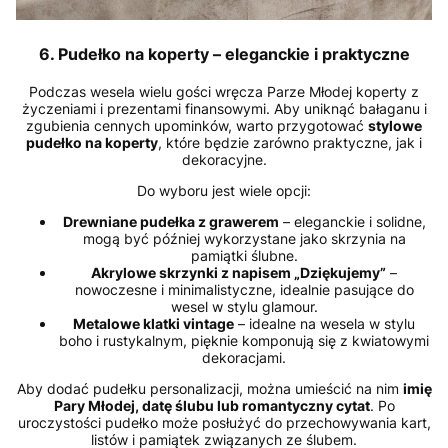
6. Pudełko na koperty – eleganckie i praktyczne
Podczas wesela wielu gości wręcza Parze Młodej koperty z
życzeniami i prezentami finansowymi. Aby uniknąć bałaganu i
zgubienia cennych upominków, warto przygotować
stylowe
pudełko na koperty
, które będzie zarówno praktyczne, jak i
dekoracyjne.
Do wyboru jest wiele opcji:
Drewniane pudełka z grawerem
– eleganckie i solidne,
mogą być później wykorzystane jako skrzynia na
pamiątki ślubne.
Akrylowe skrzynki z napisem „Dziękujemy”
–
nowoczesne i minimalistyczne, idealnie pasujące do
wesel w stylu glamour.
Metalowe klatki vintage
– idealne na wesela w stylu
boho i rustykalnym, pięknie komponują się z kwiatowymi
dekoracjami.
Aby dodać pudełku personalizacji, można umieścić na nim
imię
Pary Młodej, datę ślubu lub romantyczny cytat
. Po
uroczystości pudełko może posłużyć do przechowywania kart,
listów i pamiątek związanych ze ślubem.