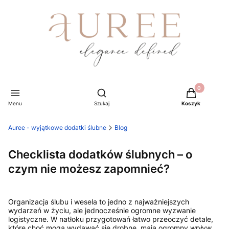
Produkty w ko
Otwórz wyszukiwarkę
Menu
Szukaj
Koszyk
Auree - wyjątkowe dodatki ślubne
Blog
Checklista dodatków ślubnych – o
czym nie możesz zapomnieć?
Organizacja ślubu i wesela to jedno z najważniejszych
wydarzeń w życiu, ale jednocześnie ogromne wyzwanie
logistyczne. W natłoku przygotowań łatwo przeoczyć detale,
które choć mogą wydawać się drobne, mają ogromny wpływ