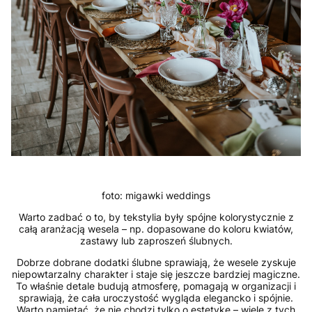
foto: migawki weddings
Warto zadbać o to, by tekstylia były spójne kolorystycznie z
całą aranżacją wesela – np. dopasowane do koloru kwiatów,
zastawy lub zaproszeń ślubnych.
Dobrze dobrane dodatki ślubne sprawiają, że wesele zyskuje
niepowtarzalny charakter i staje się jeszcze bardziej magiczne.
To właśnie detale budują atmosferę, pomagają w organizacji i
sprawiają, że cała uroczystość wygląda elegancko i spójnie.
Warto pamiętać, że nie chodzi tylko o estetykę – wiele z tych