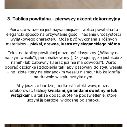
3. Tablica powitalna – pierwszy akcent dekoracyjny
Pierwsze wrażenie jest najważniejsze! Tablica powitalna to
elegancki sposób na przywitanie gości i nadanie uroczystości
wyjątkowego charakteru. Może być wykonana z różnych
materiałów –
pleksi, drewna, lustra czy eleganckiego płótna
.
Tekst na tablicy powitalnej może być klasyczny („Witamy na
naszym weselu”), personalizowany („Dziękujemy, że jesteście z
nami!”) lub zabawny („Teraz już nie ma odwrotu!”). Warto
dobrać czcionkę i zdobienia tak, aby pasowały do stylu wesela
– np. złote litery na eleganckim weselu glamour lub kaligrafia
na drewnie w stylu rustykalnym.
Aby jeszcze bardziej podkreślić efekt wow, można
udekorować tablicę
kwiatami, girlandami świetlnymi lub
wstążkami
, a także dodać subtelne podświetlenie, które
uczyni ją bardziej widoczną po zmroku.