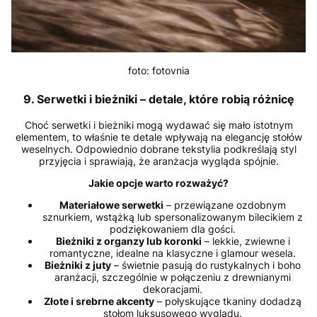
foto: fotovnia
9. Serwetki i bieżniki – detale, które robią różnicę
Choć serwetki i bieżniki mogą wydawać się mało istotnym
elementem, to właśnie te detale wpływają na elegancję stołów
weselnych. Odpowiednio dobrane tekstylia podkreślają styl
przyjęcia i sprawiają, że aranżacja wygląda spójnie.
Jakie opcje warto rozważyć?
Materiałowe serwetki
– przewiązane ozdobnym
sznurkiem, wstążką lub spersonalizowanym bilecikiem z
podziękowaniem dla gości.
Bieżniki z organzy lub koronki
– lekkie, zwiewne i
romantyczne, idealne na klasyczne i glamour wesela.
Bieżniki z juty
– świetnie pasują do rustykalnych i boho
aranżacji, szczególnie w połączeniu z drewnianymi
dekoracjami.
Złote i srebrne akcenty
– połyskujące tkaniny dodadzą
stołom luksusowego wyglądu.