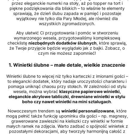
przez eleganckie numerki na stoły, aż po topper na tort i
piękne podziękowania dla bliskich – to właśnie te elementy
sprawiają, że dzień ślubu zapada w pamięć i pozostaje
wyjątkowy nie tylko dla Pary Młodej, ale również dla
wszystkich zgromadzonych.
Aby ułatwić Ci przygotowania i pomóc w stworzeniu
wymarzonego wesela, przygotowaliśmy kompleksową
checklistę
niezbędnych dodatków ślubnych
, które sprawią,
że Twoje przyjęcie będzie wyglądało jak z bajki. Zobacz, o
czym nie możesz zapomnieć!
1. Winietki ślubne – małe detale, wielkie znaczenie
Winietki ślubne to więcej niż tylko karteczki z imionami gości –
to elegancki dodatek, który nadaje uroczystości charakteru i
pomaga uniknąć chaosu przy stołach. W zależności od stylu
wesela, można wybrać
klasyczne papierowe winietki,
eleganckie akrylowe tabliczki, drewniane winietki w stylu
boho czy nawet winietki na mini sztalugach
.
Nowoczesnym trendem są
winietki personalizowane
, które
mogą pełnić także funkcję upominku dla gości – np. magnesy,
grawerowane zawieszki na kieliszki czy winietki w formie
małych ramek na zdjęcia. Warto zadbać o spójność winietek z
pozostałymi dekoracjami, aby tworzyły harmonijną całość z