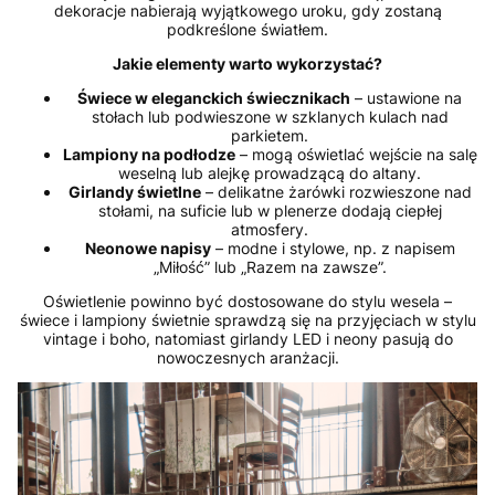
dekoracje nabierają wyjątkowego uroku, gdy zostaną
podkreślone światłem.
Jakie elementy warto wykorzystać?
Świece w eleganckich świecznikach
– ustawione na
stołach lub podwieszone w szklanych kulach nad
parkietem.
Lampiony na podłodze
– mogą oświetlać wejście na salę
weselną lub alejkę prowadzącą do altany.
Girlandy świetlne
– delikatne żarówki rozwieszone nad
stołami, na suficie lub w plenerze dodają ciepłej
atmosfery.
Neonowe napisy
– modne i stylowe, np. z napisem
„Miłość” lub „Razem na zawsze”.
Oświetlenie powinno być dostosowane do stylu wesela –
świece i lampiony świetnie sprawdzą się na przyjęciach w stylu
vintage i boho, natomiast girlandy LED i neony pasują do
nowoczesnych aranżacji.