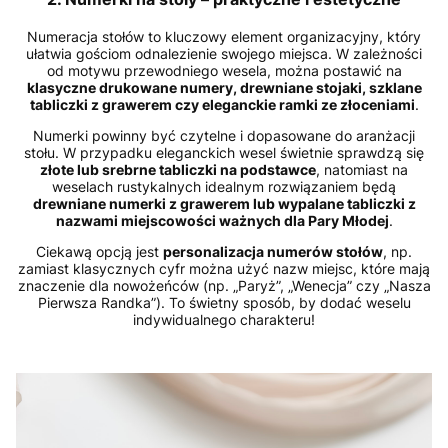
Numeracja stołów to kluczowy element organizacyjny, który
ułatwia gościom odnalezienie swojego miejsca. W zależności
od motywu przewodniego wesela, można postawić na
klasyczne drukowane numery, drewniane stojaki, szklane
tabliczki z grawerem czy eleganckie ramki ze złoceniami
.
Numerki powinny być czytelne i dopasowane do aranżacji
stołu. W przypadku eleganckich wesel świetnie sprawdzą się
złote lub srebrne tabliczki na podstawce
, natomiast na
weselach rustykalnych idealnym rozwiązaniem będą
drewniane numerki z grawerem lub wypalane tabliczki z
nazwami miejscowości ważnych dla Pary Młodej
.
Ciekawą opcją jest
personalizacja numerów stołów
, np.
zamiast klasycznych cyfr można użyć nazw miejsc, które mają
znaczenie dla nowożeńców (np. „Paryż”, „Wenecja” czy „Nasza
Pierwsza Randka”). To świetny sposób, by dodać weselu
indywidualnego charakteru!