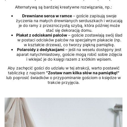
Alternatywą są bardziej kreatywne rozwiązania, np.:
Drewniane serca w ramce
– goście zapisują swoje
życzenia na małych drewnianych serduszkach i wrzucają
je do ramy z przezroczystą szybą, która później może
stać się dekoracją domu.
Plakat z odciskami palców
– goście zostawiają swój ślad
w postaci odcisków palców na specjalnym plakacie (np.
w kształcie drzewa), co tworzy piękną pamiątkę.
Polaroidy z dedykacjami
– jeśli na weselu dostępny jest
aparat natychmiastowy, goście mogą robić sobie zdjęcia
i wklejać je do księgi razem z krótkim wpisem.
Aby zachęcić gości do udziału w tej atrakcji, warto postawić
tabliczkę z napisem
"Zostaw nam kilka słów na pamiątkę!"
lub poprosić świadków o przypominanie gościom o księdze w
trakcie przyjęcia.