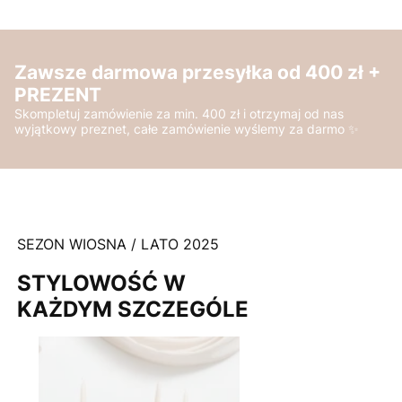
Zawsze darmowa przesyłka od 400 zł +
PREZENT
Skompletuj zamówienie za min. 400 zł i otrzymaj od nas
wyjątkowy preznet, całe zamówienie wyślemy za darmo ✨
SEZON WIOSNA / LATO 2025
STYLOWOŚĆ W
KAŻDYM SZCZEGÓLE