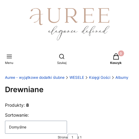
Produkty w ko
Otwórz wyszukiwarkę
Menu
Szukaj
Koszyk
Auree - wyjątkowe dodatki ślubne
WESELE
Księgi Gości
Albumy
Drewniane
Produkty:
8
Lista produktów
Sortowanie:
Domyślne
Strona
z 1