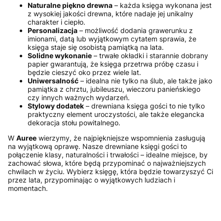
Naturalne piękno drewna
– każda księga wykonana jest
z wysokiej jakości drewna, które nadaje jej unikalny
charakter i ciepło.
Personalizacja
– możliwość dodania grawerunku z
imionami, datą lub wyjątkowym cytatem sprawia, że
księga staje się osobistą pamiątką na lata.
Solidne wykonanie
– trwałe okładki i starannie dobrany
papier gwarantują, że księga przetrwa próbę czasu i
będzie cieszyć oko przez wiele lat.
Uniwersalność
– idealna nie tylko na ślub, ale także jako
pamiątka z chrztu, jubileuszu, wieczoru panieńskiego
czy innych ważnych wydarzeń.
Stylowy dodatek
– drewniana księga gości to nie tylko
praktyczny element uroczystości, ale także elegancka
dekoracja stołu powitalnego.
W
Auree
wierzymy, że najpiękniejsze wspomnienia zasługują
na wyjątkową oprawę. Nasze drewniane księgi gości to
połączenie klasy, naturalności i trwałości – idealne miejsce, by
zachować słowa, które będą przypominać o najważniejszych
chwilach w życiu. Wybierz księgę, która będzie towarzyszyć Ci
przez lata, przypominając o wyjątkowych ludziach i
momentach.