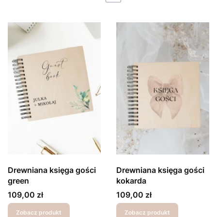
Drewniana księga gości
Drewniana księga gości
green
kokarda
Cena
Cena
109,00 zł
109,00 zł
Zobacz produkt
Zobacz produkt