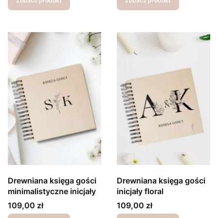
Zobacz produkt
Zobacz produkt
Drewniana księga gości
Drewniana księga gości
minimalistyczne inicjały
inicjały floral
Cena
Cena
109,00 zł
109,00 zł