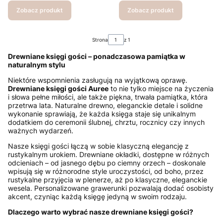
Zobacz produkt
Zobacz produkt
Strona
z 1
Drewniane księgi gości – ponadczasowa pamiątka w
naturalnym stylu
Niektóre wspomnienia zasługują na wyjątkową oprawę.
Drewniane księgi gości Auree
to nie tylko miejsce na życzenia
i słowa pełne miłości, ale także piękna, trwała pamiątka, która
przetrwa lata. Naturalne drewno, eleganckie detale i solidne
wykonanie sprawiają, że każda księga staje się unikalnym
dodatkiem do ceremonii ślubnej, chrztu, rocznicy czy innych
ważnych wydarzeń.
Nasze księgi gości łączą w sobie klasyczną elegancję z
rustykalnym urokiem. Drewniane okładki, dostępne w różnych
odcieniach – od jasnego dębu po ciemny orzech – doskonale
wpisują się w różnorodne style uroczystości, od boho, przez
rustykalne przyjęcia w plenerze, aż po klasyczne, eleganckie
wesela. Personalizowane grawerunki pozwalają dodać osobisty
akcent, czyniąc każdą księgę jedyną w swoim rodzaju.
Dlaczego warto wybrać nasze drewniane księgi gości?