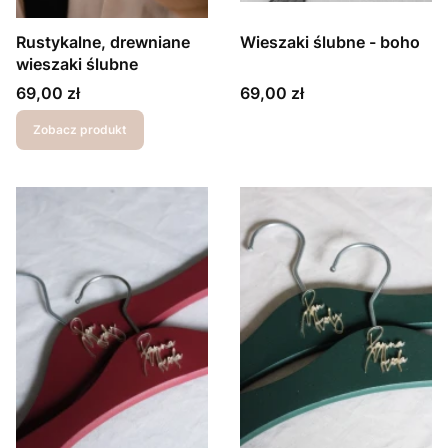
Rustykalne, drewniane
Wieszaki ślubne - boho
wieszaki ślubne
Cena
Cena
69,00 zł
69,00 zł
Zobacz produkt