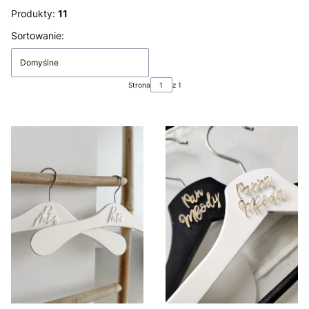
Produkty:
11
Lista produktów
Sortowanie:
Domyślne
Strona
z 1