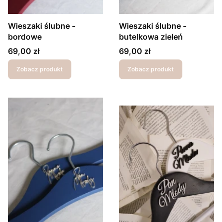
Wieszaki ślubne -
Wieszaki ślubne -
bordowe
butelkowa zieleń
Cena
Cena
69,00 zł
69,00 zł
Zobacz produkt
Zobacz produkt