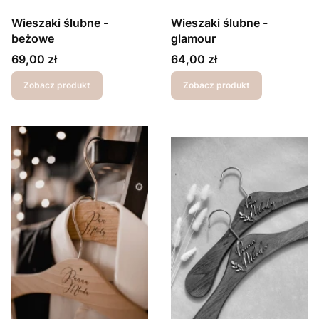
Wieszaki ślubne -
Wieszaki ślubne -
beżowe
glamour
Cena
Cena
69,00 zł
64,00 zł
Zobacz produkt
Zobacz produkt