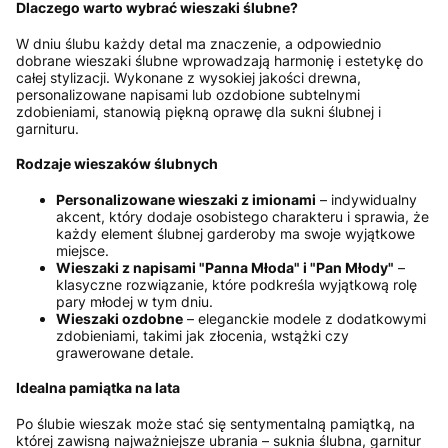
Dlaczego warto wybrać wieszaki ślubne?
W dniu ślubu każdy detal ma znaczenie, a odpowiednio
dobrane wieszaki ślubne wprowadzają harmonię i estetykę do
całej stylizacji. Wykonane z wysokiej jakości drewna,
personalizowane napisami lub ozdobione subtelnymi
zdobieniami, stanowią piękną oprawę dla sukni ślubnej i
garnituru.
Rodzaje wieszaków ślubnych
Personalizowane wieszaki z imionami
– indywidualny
akcent, który dodaje osobistego charakteru i sprawia, że
każdy element ślubnej garderoby ma swoje wyjątkowe
miejsce.
Wieszaki z napisami "Panna Młoda" i "Pan Młody"
–
klasyczne rozwiązanie, które podkreśla wyjątkową rolę
pary młodej w tym dniu.
Wieszaki ozdobne
– eleganckie modele z dodatkowymi
zdobieniami, takimi jak złocenia, wstążki czy
grawerowane detale.
Idealna pamiątka na lata
Po ślubie wieszak może stać się sentymentalną pamiątką, na
której zawisną najważniejsze ubrania – suknia ślubna, garnitur