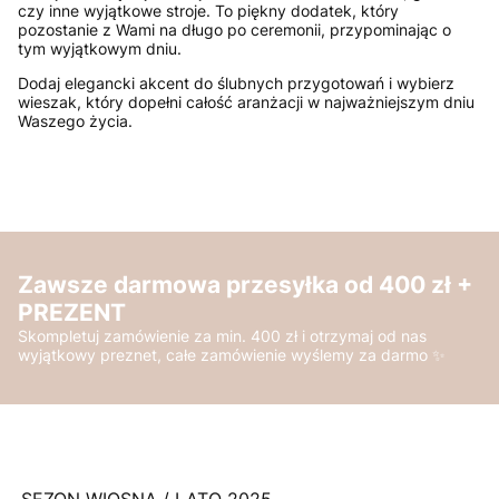
czy inne wyjątkowe stroje. To piękny dodatek, który
pozostanie z Wami na długo po ceremonii, przypominając o
tym wyjątkowym dniu.
Dodaj elegancki akcent do ślubnych przygotowań i wybierz
wieszak, który dopełni całość aranżacji w najważniejszym dniu
Waszego życia.
Zawsze darmowa przesyłka od 400 zł +
PREZENT
Skompletuj zamówienie za min. 400 zł i otrzymaj od nas
wyjątkowy preznet, całe zamówienie wyślemy za darmo ✨
SEZON WIOSNA / LATO 2025