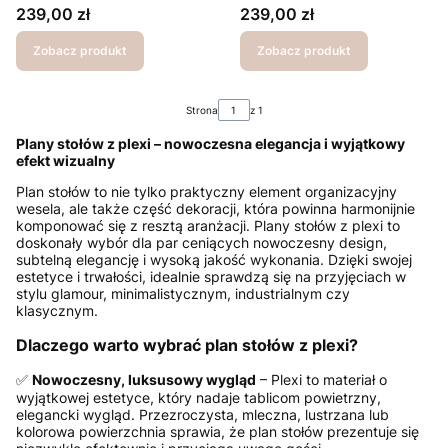
stołów dowolny kolor
Cena
Cena
239,00 zł
239,00 zł
Zobacz produkt
Zobacz produkt
Strona
z 1
Plany stołów z plexi – nowoczesna elegancja i wyjątkowy
efekt wizualny
Plan stołów to nie tylko praktyczny element organizacyjny
wesela, ale także część dekoracji, która powinna harmonijnie
komponować się z resztą aranżacji. Plany stołów z plexi to
doskonały wybór dla par ceniących nowoczesny design,
subtelną elegancję i wysoką jakość wykonania. Dzięki swojej
estetyce i trwałości, idealnie sprawdzą się na przyjęciach w
stylu glamour, minimalistycznym, industrialnym czy
klasycznym.
Dlaczego warto wybrać plan stołów z plexi?
✅
Nowoczesny, luksusowy wygląd
– Plexi to materiał o
wyjątkowej estetyce, który nadaje tablicom powietrzny,
elegancki wygląd. Przezroczysta, mleczna, lustrzana lub
kolorowa powierzchnia sprawia, że plan stołów prezentuje się