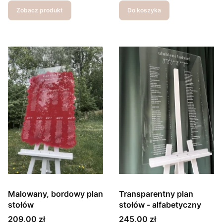
Zobacz produkt
Do koszyka
Malowany, bordowy plan
Transparentny plan
stołów
stołów - alfabetyczny
Cena
Cena
209,00 zł
245,00 zł