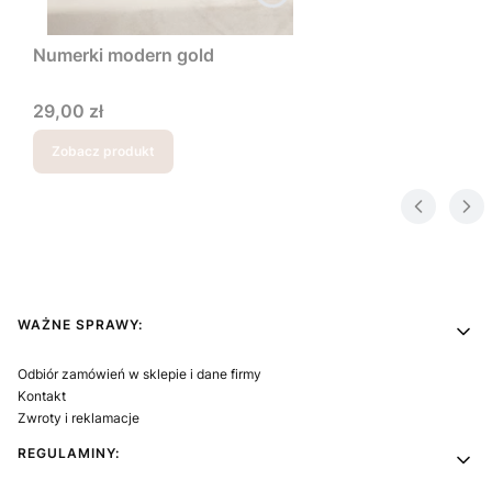
Numerki modern gold
Cena
29,00 zł
Zobacz produkt
Linki w stopce
WAŻNE SPRAWY:
Odbiór zamówień w sklepie i dane firmy
Kontakt
Zwroty i reklamacje
REGULAMINY: