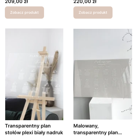
Cena
Cena
209,00 zł
220,00 zł
Zobacz produkt
Zobacz produkt
Transparentny plan
Malowany,
stołów plexi biały nadruk
transparentny plan