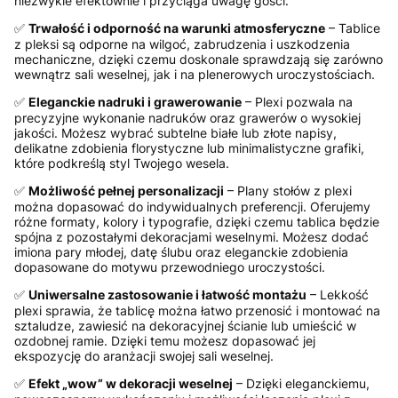
niezwykle efektownie i przyciąga uwagę gości.
✅
Trwałość i odporność na warunki atmosferyczne
– Tablice
z pleksi są odporne na wilgoć, zabrudzenia i uszkodzenia
mechaniczne, dzięki czemu doskonale sprawdzają się zarówno
wewnątrz sali weselnej, jak i na plenerowych uroczystościach.
✅
Eleganckie nadruki i grawerowanie
– Plexi pozwala na
precyzyjne wykonanie nadruków oraz grawerów o wysokiej
jakości. Możesz wybrać subtelne białe lub złote napisy,
delikatne zdobienia florystyczne lub minimalistyczne grafiki,
które podkreślą styl Twojego wesela.
✅
Możliwość pełnej personalizacji
– Plany stołów z plexi
można dopasować do indywidualnych preferencji. Oferujemy
różne formaty, kolory i typografie, dzięki czemu tablica będzie
spójna z pozostałymi dekoracjami weselnymi. Możesz dodać
imiona pary młodej, datę ślubu oraz eleganckie zdobienia
dopasowane do motywu przewodniego uroczystości.
✅
Uniwersalne zastosowanie i łatwość montażu
– Lekkość
plexi sprawia, że tablicę można łatwo przenosić i montować na
sztaludze, zawiesić na dekoracyjnej ścianie lub umieścić w
ozdobnej ramie. Dzięki temu możesz dopasować jej
ekspozycję do aranżacji swojej sali weselnej.
✅
Efekt „wow” w dekoracji weselnej
– Dzięki eleganckiemu,