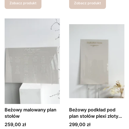
Zobacz produkt
Zobacz produkt
Beżowy malowany plan
Beżowy podkład pod
stołów
plan stołów plexi złoty
napis
Cena
Cena
259,00 zł
299,00 zł