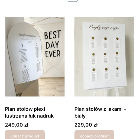
Plan stołów plexi
Plan stołów z lakami -
lustrzana łuk nadruk
biały
Cena
Cena
249,00 zł
229,00 zł
Zobacz produkt
Zobacz produkt