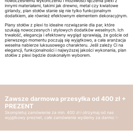
nowoczesnemu wykończeniu i możliwości łączenia plexi z
innymi materiałami, takimi jak drewno, metal czy kwiatowe
girlandy, plan stołów stanie się nie tylko funkcjonalnym
dodatkiem, ale również efektownym elementem dekoracyjnym.
Plany stołów z plexi to idealne rozwiązanie dla par, które
szukają nowoczesnych i stylowych dodatków weselnych. Ich
trwałość, elegancja i efektowny wygląd sprawiają, że goście od
pierwszego momentu poczują się wyjątkowo, a cała aranżacja
weselna nabierze luksusowego charakteru. Jeśli zależy Ci na
elegancji, funkcjonalności i najwyższej jakości wykonania, plan
stołów z plexi będzie doskonałym wyborem.
Zawsze darmowa przesyłka od 400 zł +
PREZENT
Skompletuj zamówienie za min. 400 zł i otrzymaj od nas
wyjątkowy preznet, całe zamówienie wyślemy za darmo ✨