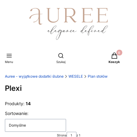
Produkty w ko
Otwórz wyszukiwarkę
Menu
Szukaj
Koszyk
Auree - wyjątkowe dodatki ślubne
WESELE
Plan stołów
Plexi
Produkty:
14
Lista produktów
Sortowanie:
Domyślne
Strona
z 1