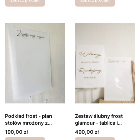
Zobacz produkt
Zobacz produkt
Podkład frost - plan
Zestaw ślubny frost
stołów mrożony z
glamour - tablica i
lustrzanym nagłówkiem
podkład pod plan stołów
Cena
Cena
190,00 zł
490,00 zł