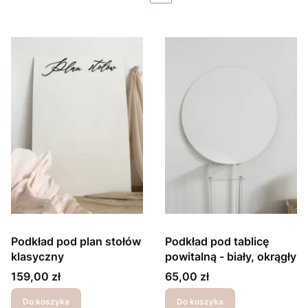
Podkład pod plan stołów
Podkład pod tablicę
klasyczny
powitalną - biały, okrągły
Cena
Cena
159,00 zł
65,00 zł
Do koszyka
Do koszyka