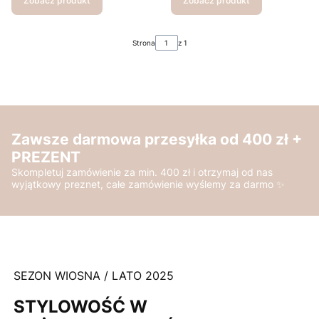
Zobacz produkt
Zobacz produkt
Strona
z 1
Zawsze darmowa przesyłka od 400 zł +
PREZENT
Skompletuj zamówienie za min. 400 zł i otrzymaj od nas
wyjątkowy preznet, całe zamówienie wyślemy za darmo ✨
SEZON WIOSNA / LATO 2025
STYLOWOŚĆ W