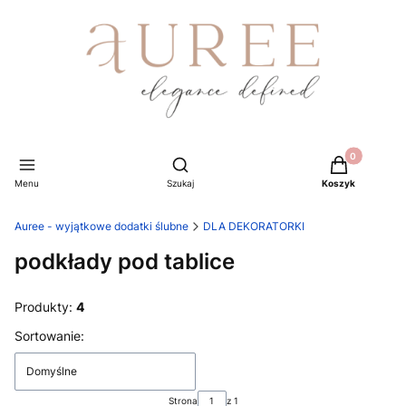
Produkty w ko
Otwórz wyszukiwarkę
Menu
Szukaj
Koszyk
Auree - wyjątkowe dodatki ślubne
DLA DEKORATORKI
podkłady pod tablice
Produkty:
4
Lista produktów
Sortowanie:
Domyślne
Strona
z 1