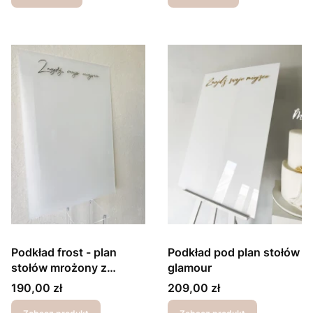
Podkład frost - plan
Podkład pod plan stołów
stołów mrożony z
glamour
lustrzanym nagłówkiem
Cena
Cena
190,00 zł
209,00 zł