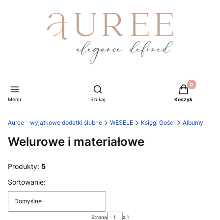
Produkty w ko
Otwórz wyszukiwarkę
Menu
Szukaj
Koszyk
Auree - wyjątkowe dodatki ślubne
WESELE
Księgi Gości
Albumy
Welurowe i materiałowe
Produkty:
5
Lista produktów
Sortowanie:
Domyślne
Strona
z 1