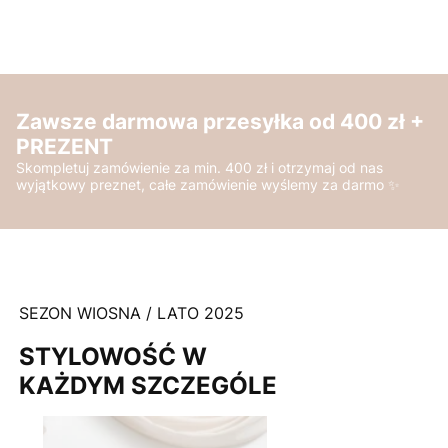
Zawsze darmowa przesyłka od 400 zł +
PREZENT
Skompletuj zamówienie za min. 400 zł i otrzymaj od nas
wyjątkowy preznet, całe zamówienie wyślemy za darmo ✨
SEZON WIOSNA / LATO 2025
STYLOWOŚĆ W
KAŻDYM SZCZEGÓLE