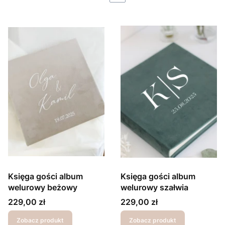
Księga gości album
Księga gości album
welurowy beżowy
welurowy szałwia
Cena
Cena
229,00 zł
229,00 zł
Zobacz produkt
Zobacz produkt