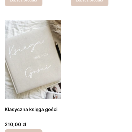
Zobacz produkt
Zobacz produkt
Klasyczna księga gości
Cena
210,00 zł