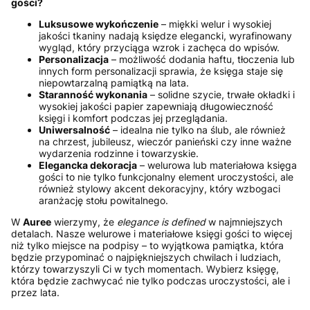
gości?
Luksusowe wykończenie
– miękki welur i wysokiej
jakości tkaniny nadają księdze elegancki, wyrafinowany
wygląd, który przyciąga wzrok i zachęca do wpisów.
Personalizacja
– możliwość dodania haftu, tłoczenia lub
innych form personalizacji sprawia, że księga staje się
niepowtarzalną pamiątką na lata.
Staranność wykonania
– solidne szycie, trwałe okładki i
wysokiej jakości papier zapewniają długowieczność
księgi i komfort podczas jej przeglądania.
Uniwersalność
– idealna nie tylko na ślub, ale również
na chrzest, jubileusz, wieczór panieński czy inne ważne
wydarzenia rodzinne i towarzyskie.
Elegancka dekoracja
– welurowa lub materiałowa księga
gości to nie tylko funkcjonalny element uroczystości, ale
również stylowy akcent dekoracyjny, który wzbogaci
aranżację stołu powitalnego.
W
Auree
wierzymy, że
elegance is defined
w najmniejszych
detalach. Nasze welurowe i materiałowe księgi gości to więcej
niż tylko miejsce na podpisy – to wyjątkowa pamiątka, która
będzie przypominać o najpiękniejszych chwilach i ludziach,
którzy towarzyszyli Ci w tych momentach. Wybierz księgę,
która będzie zachwycać nie tylko podczas uroczystości, ale i
przez lata.