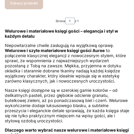
Zobacz produkt
Strona
z 1
Welurowe i materiałowe księgi gości – elegancja i styl w
każdym detalu
Niepowtarzalne chwile zasługują na wyjątkową oprawę.
Welurowe i szyte materiałowe księgi gości Auree
to
połączenie klasycznej elegancji z nowoczesnym stylem, które
sprawi, że wspomnienia z najważniejszych wydarzeń
pozostaną z Tobą na zawsze. Miękka, przyjemna w dotyku
okładka i starannie dobrane tkaniny nadają każdej księdze
wyjątkowy charakter, który idealnie wpisuje się w estetykę
zarówno klasycznych, jak i nowoczesnych uroczystości.
Nasze księgi dostępne są w szerokiej gamie kolorów – od
delikatnych pasteli, przez głębokie odcienie granatu,
butelkowej zieleni, aż po ponadczasową biel i czerń. Welurowe
wykończenie dodaje luksusowego blasku, a subtelne
przeszycia i eleganckie detale sprawiają, że każda księga staje
się nie tylko praktycznym miejscem na wpisy gości, ale i
stylową ozdobą uroczystości.
Dlaczego warto wybrać nasze welurowe i materiałowe księgi