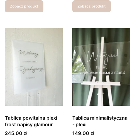
Zobacz produkt
Zobacz produkt
Tablica powitalna plexi
Tablica minimalistyczna
frost napisy glamour
- plexi
Cena
Cena
245,00 zł
149,00 zł