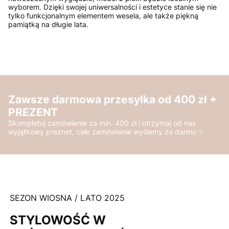
wyborem. Dzięki swojej uniwersalności i estetyce stanie się nie
tylko funkcjonalnym elementem wesela, ale także piękną
pamiątką na długie lata.
Zawsze darmowa przesyłka od 400 zł +
PREZENT
Skompletuj zamówienie za min. 400 zł i otrzymaj od nas
wyjątkowy preznet, całe zamówienie wyślemy za darmo ✨
SEZON WIOSNA / LATO 2025
STYLOWOŚĆ W