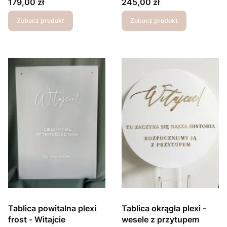
Cena
Cena
179,00 zł
245,00 zł
Zobacz produkt
Zobacz produkt
Tablica powitalna plexi
Tablica okrągła plexi -
frost - Witajcie
wesele z przytupem