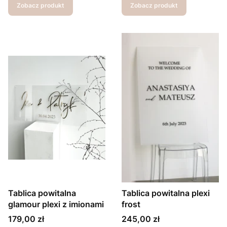
Zobacz produkt
Zobacz produkt
Tablica powitalna
Tablica powitalna plexi
glamour plexi z imionami
frost
Cena
Cena
179,00 zł
245,00 zł