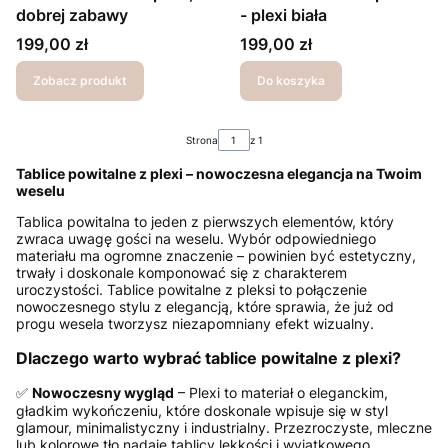
dobrej zabawy
- plexi biała
Cena
Cena
199,00 zł
199,00 zł
Zobacz produkt
Do koszyka
Strona
z 1
Tablice powitalne z plexi – nowoczesna elegancja na Twoim
weselu
Tablica powitalna to jeden z pierwszych elementów, który
zwraca uwagę gości na weselu. Wybór odpowiedniego
materiału ma ogromne znaczenie – powinien być estetyczny,
trwały i doskonale komponować się z charakterem
uroczystości. Tablice powitalne z pleksi to połączenie
nowoczesnego stylu z elegancją, które sprawia, że już od
progu wesela tworzysz niezapomniany efekt wizualny.
Dlaczego warto wybrać tablice powitalne z plexi?
✅
Nowoczesny wygląd
– Plexi to materiał o eleganckim,
gładkim wykończeniu, które doskonale wpisuje się w styl
glamour, minimalistyczny i industrialny. Przezroczyste, mleczne
lub kolorowe tło nadaje tablicy lekkości i wyjątkowego