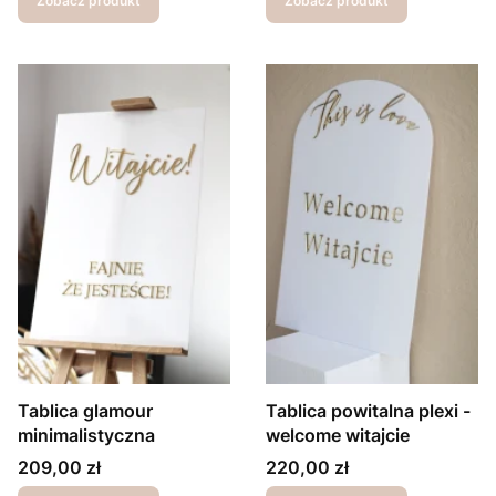
Zobacz produkt
Zobacz produkt
Tablica glamour
Tablica powitalna plexi -
minimalistyczna
welcome witajcie
Cena
Cena
209,00 zł
220,00 zł