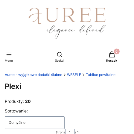
Produkty w ko
Otwórz wyszukiwarkę
Menu
Szukaj
Koszyk
Auree - wyjątkowe dodatki ślubne
WESELE
Tablice powitalne
Plexi
Produkty:
20
Lista produktów
Sortowanie:
Domyślne
Strona
z 1