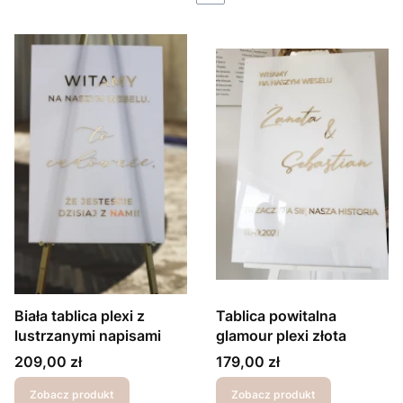
Biała tablica plexi z
Tablica powitalna
lustrzanymi napisami
glamour plexi złota
Cena
Cena
209,00 zł
179,00 zł
Zobacz produkt
Zobacz produkt