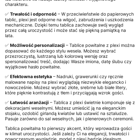
charakteru.
✅
Trwałość i odporność
– W przeciwieństwie do papierowych
tablic, plexi jest odporne na wilgoć, zabrudzenia i uszkodzenia
mechaniczne. Dzięki temu tablica zachowuje swój wygląd
przez całą uroczystość i może stać się piękną pamiątką na
lata.
✅
Możliwość personalizacji
– Tablice powitalne z plexi można
dopasować do każdego stylu wesela. Możesz wybrać
przezroczystą, lustrzaną lub kolorową wersję oraz
spersonalizować treść, dodając Wasze imiona, datę ślubu czy
wyjątkowe hasło powitalne.
✅
Efektowna estetyka
– Nadruki, grawerunki czy ręcznie
malowane napisy na plexi wyglądają niezwykle elegancko i
nowocześnie. Możesz wybrać złote, srebrne lub białe litery,
które pięknie kontrastują z tłem i przyciągają wzrok gości.
✅
Łatwość aranżacji
– Tablica z plexi świetnie komponuje się z
dekoracjami weselnymi. Możesz umieścić ją na eleganckim
stojaku, ozdobić girlandą kwiatów lub ustawić na sztaludze.
Pasuje zarówno do sal weselnych, jak i plenerowych ceremonii.
Tablica powitalna to pierwszy akcent, który wprowadza gości
w klimat uroczystości. Jeśli zależy Ci na elegancji, trwałości i
nowoczesnym wyglądzie, model z plexi będzie idealnym