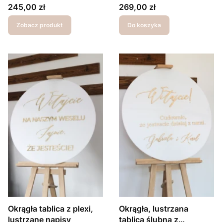
Cena
Cena
245,00 zł
269,00 zł
Zobacz produkt
Do koszyka
Okrągła tablica z plexi,
Okrągła, lustrzana
lustrzane napisy
tablica ślubna z