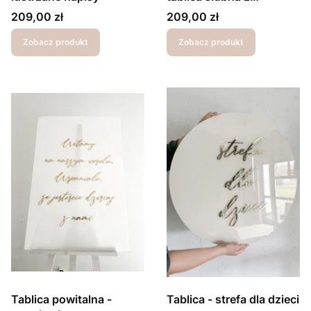
imionami
Cena
Cena
209,00 zł
209,00 zł
Zobacz produkt
Zobacz produkt
Tablica powitalna -
Tablica - strefa dla dzieci