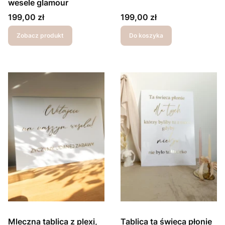
wesele glamour
Cena
Cena
199,00 zł
199,00 zł
Zobacz produkt
Do koszyka
Mleczna tablica z plexi,
Tablica ta świeca płonie