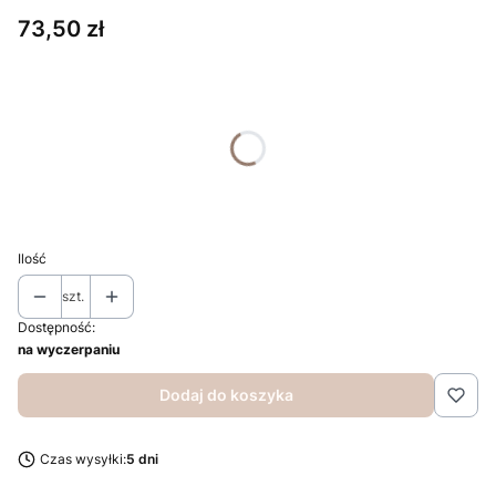
Cena
73,50 zł
Wybierz wariant produktu:
Poszczególne warianty mogą różnić się ceną
*
Twój tekst
Ilość
szt.
Dostępność:
na wyczerpaniu
Dodaj do koszyka
Czas wysyłki:
5 dni